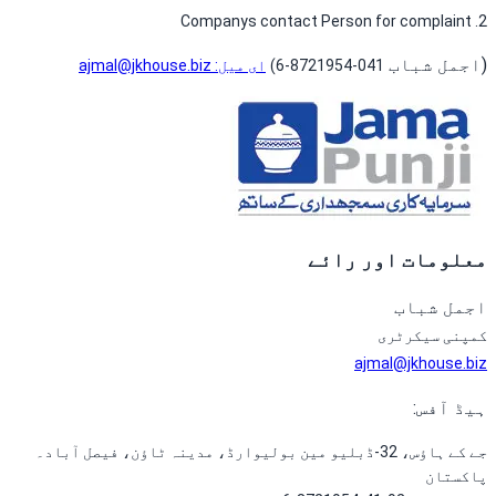
2. Companys contact Person for complaint
(
اجمل شباب
041-8721954-6
)
ای میل:
ajmal@jkhouse.biz
معلومات اور رائے
اجمل شباب
کمپنی سیکرٹری
ajmal@jkhouse.biz
ہیڈ آفس
:
جے کے ہاؤس، 32-ڈبلیو مین بولیوارڈ، مدینہ ٹاؤن، فیصل آباد۔
پاکستان