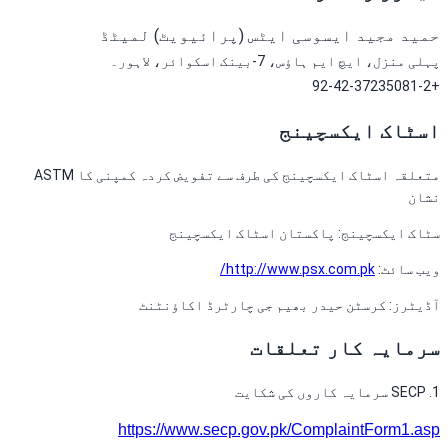
حمید مجید ایسوسی ایٹس (پرائیویٹ) لمیٹڈ
پہلی منزل، ایچ ایم ہاؤس، 7-بینک اسکوائر، لاہور۔
+92-42-37235081-2
اسٹاک ایکسچینج
متعلقہ اسٹاک ایکسچینج کی طرف سے تفویض کردہ کمپنی کا ASTM
نشان
سٹاک ایکسچینج:
پاکستان اسٹاک ایکسچینج
ویب سائٹ:
http://www.psx.com.pk/
آڈیٹرز:
کرسٹن حیدر بھیم جی چارٹرڈ اکاؤنٹنٹ
سرمایہ کار تعلقات
1.
SECP سرمایہ کاروں کی شکایت
https://www.secp.gov.pk/ComplaintForm1.asp