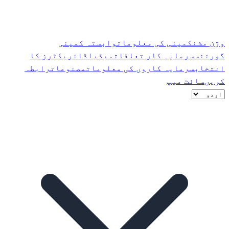
وژن مشن
کمپنی کی معلومات
وابستہ کمپنی
گورننس
سرمایہ کار تعلقات
میڈیا
ڈائریکٹرز کا
انتخاب
سرمایہ کاروں کی معلومات
مصنوعات
رابطہ
کریں
سائٹ میپ