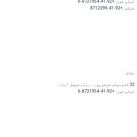
ٹیلی فون
:
+92-41-8721954-6
فیکس
:
+92-41-8712399
مِلز
:
32 کلومیٹر شیخوپورہ روڈ، فیصل آباد۔
ٹیلی فون
:
+92-41-8721954-6